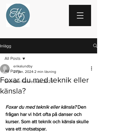
Inlägg
All Posts
erikalundby
All Posts
27 jan. 2024
2 min läsning
Foxar du med teknik eller
Svenska Foxveckan 2024
känsla?
Foxar du med teknik eller känsla?
 Den 
frågan har vi hört ofta på danser och 
kurser. Som att teknik och känsla skulle 
vara ett motsatspar.