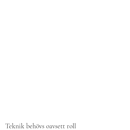
Teknik och känsla är varsin sida av 
samma mynt.
 Båda behövs i dansen och 
är också 
 ömsesidigt beroende av 
varandra. När vi har tekniken i kroppen 
– utan att behöva tänka på den – kan vi 
enklare gå in i känslan.
Teknik behövs oavsett roll