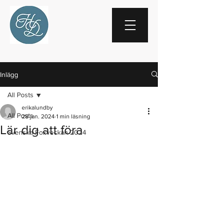
Inlägg
All Posts
erikalundby
All Posts
28 jan. 2024
1 min läsning
Lär dig att föra
Svenska Foxveckan 2024