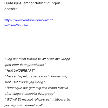
Burlesque lämnar definitivt ingen 
oberörd. 
https://www.youtube.com/watch?
v=OluuZ6huH-w
" Jag har hittat tillbaka till att älska min kropp 
igen efter flera graviditeter"
" Helt UNDERBART"
" Nu ser jag mig i spegeln och känner mig 
stolt. Det trodde jag aldrig."
" Burlesque har gett mig min kropp tillbaka 
efter tidigare sexuella övergrepp"
" WOW!! Så mycket roligare och häftigare än 
jag någonsin kunnat ana!"