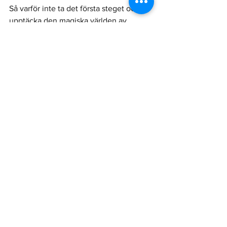
Så varför inte ta det första steget och 
upptäcka den magiska världen av 
Burlesque med oss? Vi har deltagare 
från 17-85 år! Alla är välkomna att delta 
utifrån sina egna förutsättningar.
Varmt välkommen till nästa kurs i 
Burlesque hos oss!
BURLESQUEKURS MED ERIKA - LÄS 
MER HÄR!