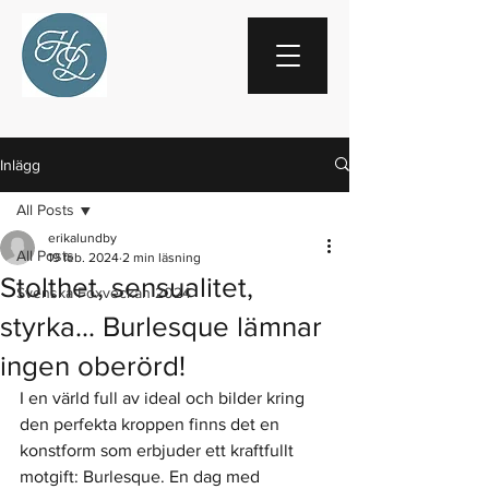
Inlägg
All Posts
erikalundby
All Posts
19 feb. 2024
2 min läsning
Stolthet, sensualitet,
Svenska Foxveckan 2024
styrka... Burlesque lämnar
ingen oberörd!
I en värld full av ideal och bilder kring 
den perfekta kroppen finns det en 
konstform som erbjuder ett kraftfullt 
motgift: Burlesque. En dag med 