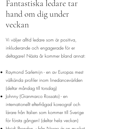
Fantastiska ledare tar
hand om dig under
veckan
Vi väljer alltid ledare som är positiva,
inkluderande och engagerade för er
deltagare! Nästa år kommer bland annat:
Raymond Sarlemijn - en av Europas mest
välkända profiler inom linedancevärlden
(deltar måndag till torsdag)
Johnny (Gianmarco Rossato) - en
internationellt efterfrågad koreograf och
lärare från Italien som kommer till Sverige
för första gången! (deltar hela veckan)
Heidi Brenden - från Norge är en mycket