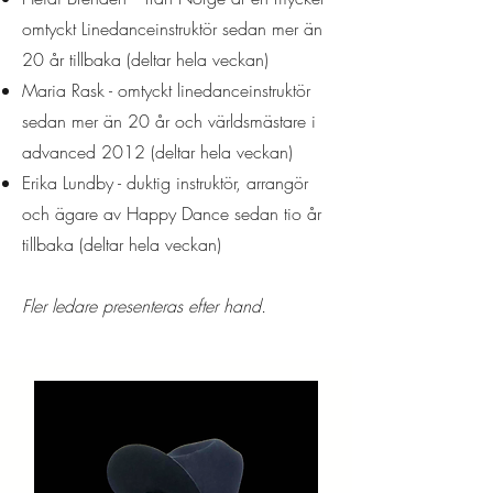
omtyckt Linedanceinstruktör sedan mer än
20 år tillbaka (deltar hela veckan)
Maria Rask - omtyckt linedanceinstruktör
sedan mer än 20 år och världsmästare i
advanced 2012 (deltar hela veckan)
Erika Lundby - duktig instruktör, arrangör
och ägare av Happy Dance sedan tio år
tillbaka
(deltar hela veckan)
Fler ledare presenteras efter hand.