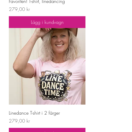
Favoriten! T-shirt, linedancing
Pris
279,00 kr
Lägg i kundvagn
Linedance T-shirt i 2 färger
Pris
279,00 kr