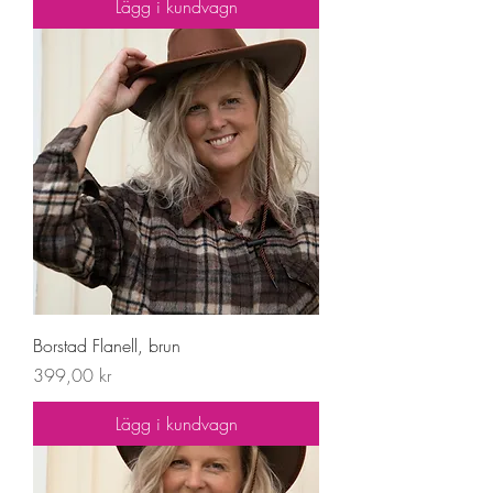
Lägg i kundvagn
Borstad Flanell, brun
Pris
399,00 kr
Lägg i kundvagn