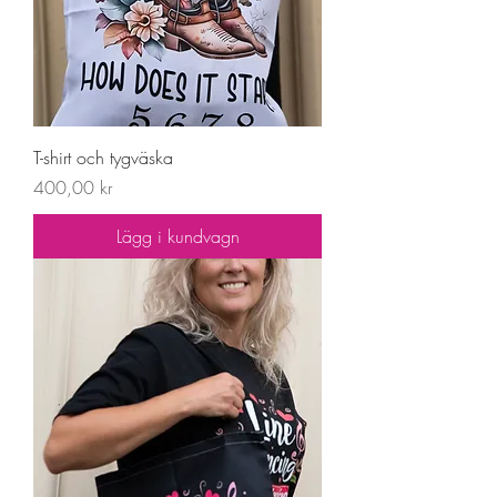
T-shirt och tygväska
Pris
400,00 kr
Lägg i kundvagn