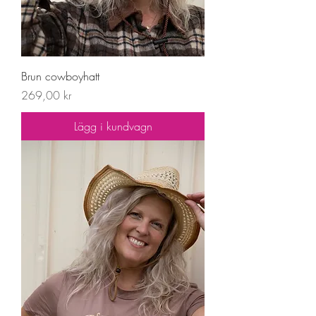
Brun cowboyhatt
Pris
269,00 kr
Lägg i kundvagn