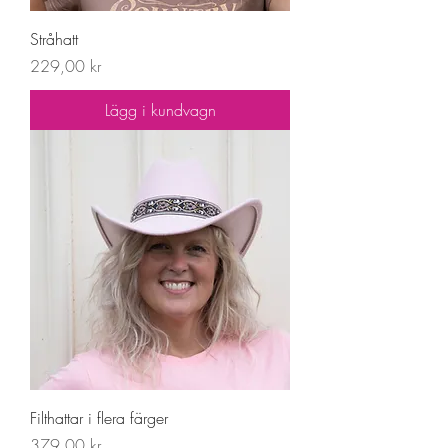
Stråhatt
Pris
229,00 kr
Lägg i kundvagn
Filthattar i flera färger
Pris
379,00 kr