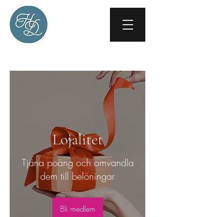
Lojalitet
Tjäna poäng och omvandla
dem till belöningar
Bli medlem