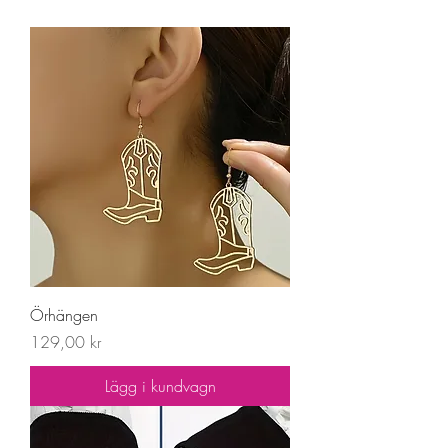
Örhängen
Pris
129,00 kr
Lägg i kundvagn