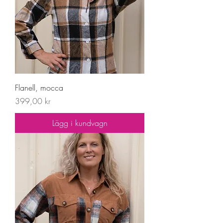
Flanell, mocca
Pris
399,00 kr
Lägg i kundvagn