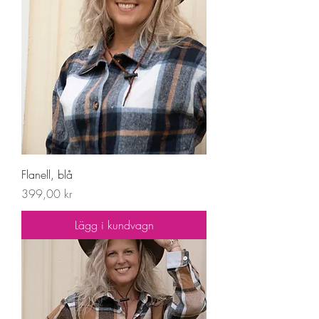
Flanell, blå
Pris
399,00 kr
Lägg i kundvagn