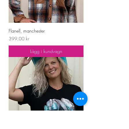
Flanell, manchester
Pris
399,00 kr
Lägg i kundvagn