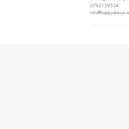
0762159534
info@happydance.s