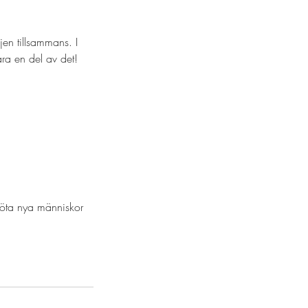
en tillsammans. I
ara en del av det!
g
möta nya människor