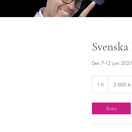
Svenska
Den 7-12 juni 2027 
3 600
svenska
1 h
1
3 600 kr
kronor
Boka