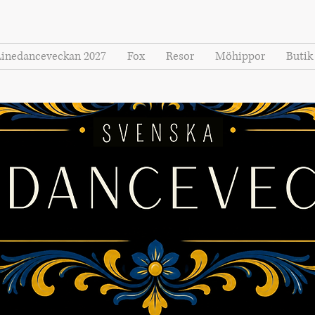
Linedanceveckan 2027
Fox
Resor
Möhippor
Butik