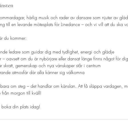
änsten
sommardagar, härlig musik och rader av dansare som njuter av glädj
g till en levande mötesplats för Linedance – och vi vill att du ska v
när du kommer:
ande ledare som guidar dig med tydlighet, energi och glädje
er – oavsett om du är nybörjare eller dansat länge finns något för di
där skratt, gemenskap och nya vänskaper står i centrum
rande atmosfär där alla känner sig välkomna
e bara om steg – det handlar om känslan. Att få släppa vardagen, 
från morgon till kväll!
 boka din plats idag!