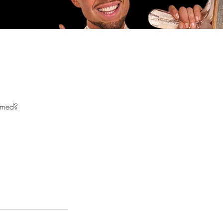
a med?