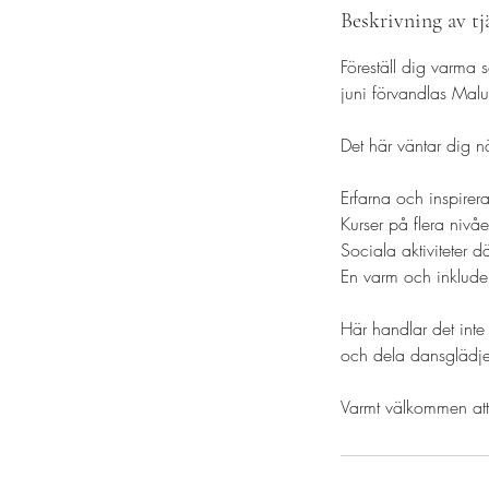
Beskrivning av tj
Föreställ dig varma 
juni förvandlas Malun
Det här väntar dig 
Erfarna och inspirer
Kurser på flera nivå
Sociala aktiviteter 
En varm och inklude
Här handlar det int
och dela dansglädje 
Varmt välkommen att