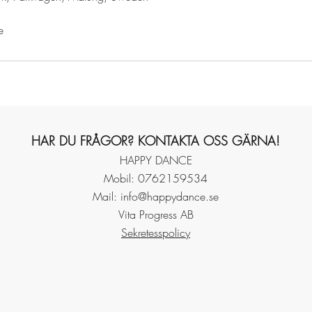
e
HAR DU FRÅGOR? KONTAKTA OSS GÄRNA!
HAPPY DANCE
M
obi
l: 0762159534
Mail:
info@happydance.se
Vita Progress AB
Sekretesspolicy