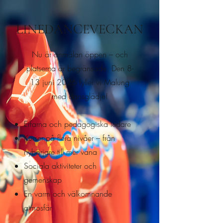
LINEDANCEVECKAN
Nu är anmälan öppen – och
platserna är begränsade. Den 8-
13 juni 2026 fyller vi Malung
med dansglädje!
Erfarna och pedagogiska ledare
Kurser på flera nivåer – från
nybörjare till mer vana
Sociala aktiviteter och
gemenskap
En varm och välkomnande
atmosfär