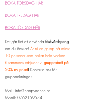
BOKA TORSDAG HÄR
BOKA FREDAG HÄR
BOKA LÖRDAG HÄR
Det går fint att använda
friskvårdspeng
om du önskar!​
Är ni en grupp på minst
10 personer som bokar hela veckan
tillsammans erbjuder vi
grupprabatt på
20% av priset
!
Kontakta oss för
gruppbokningar.
Mail:
info@happydance.se
Mobil:
0762159534