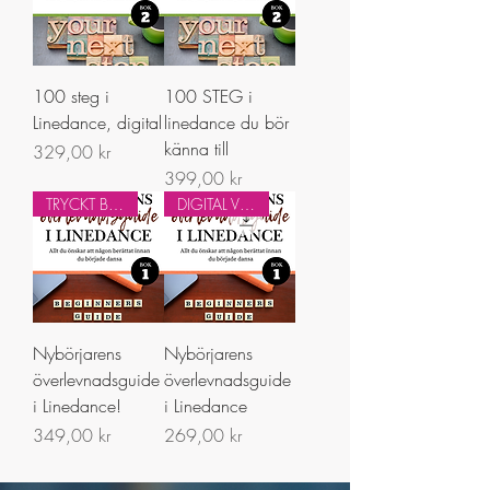
100 steg i
100 STEG i
Linedance, digital
linedance du bör
känna till
Pris
329,00 kr
Pris
399,00 kr
TRYCKT BOK
DIGITAL VERSION
Nybörjarens
Nybörjarens
överlevnadsguide
överlevnadsguide
i Linedance!
i Linedance
Pris
Pris
349,00 kr
269,00 kr