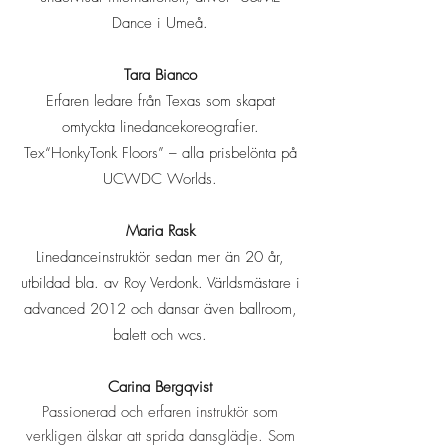
Dance i Umeå.
Tara Bianco
Erfaren ledare från Texas som skapat
omtyckta linedancekoreografier.
Tex“HonkyTonk Floors” – alla prisbelönta på
UCWDC Worlds.
Maria Rask
Linedanceinstruktör sedan mer än 20 år,
utbildad bla. av Roy Verdonk. Världsmästare i
advanced 2012 och dansar även ballroom,
balett och wcs.
Carina Bergqvist
Passionerad och erfaren instruktör som
verkligen älskar att sprida dansglädje. Som