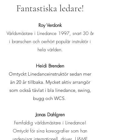
Fantastiska ledare!
Roy Verdonk
Världsmästare i Linedance 1997, snart 30 år
i branschen och oerhört populär instruktör i
hela världen.
Heidi Brenden
Omtyckt Linedanceinstruktör sedan mer
än 20 år tillbaka. Mycket aktiv arrangör
som också tävlat i bla linedance, swing,
bugg och WCS.
Jonas Dahlgren
Femfaldig världsmästare i Linedance!
Omtyckt för sina koreografier som han
undervisar internationell, driver U&ME